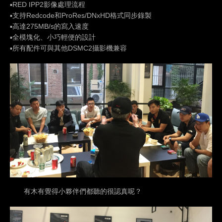
▪RED IPP2影像處理流程
▪支持Redcode和ProRes/DNxHD格式同步錄製
▪高達275MB/s的寫入速度
▪全模塊化、小巧輕便的設計
▪所有配件可與其他DSMC2攝影機兼容
有木有覺得小夥伴們都聽的很認真呢？